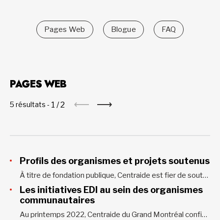
Pages Web
Blogue
FAQ
PAGES WEB
1
/
2
5 résultats -
Profils des organismes et projets soutenus
À titre de fondation publique, Centraide est fier de soutenir les frais de fonctionnement des organismes communautaires qui agissent pour un Grand Montréal inclusif et sans pauvreté. Centraide soutient financièrement et collabore avec : Des organismes communautaires locaux et régionaux qui œuvrent dans le domaine social, incluant des organismes de promotion et de défense des...
Les initiatives EDI au sein des organismes
communautaires
Au printemps 2022, Centraide du Grand Montréal confiait à l’Institut universitaire SHERPA (IU SHERPA) le mandat d’élaborer et de réaliser un projet visant à identifier des pistes pour soutenir et renforcer les compétences en matière d’équité, de diversité et d’inclusion au sein des organismes communautaires du Grand Montréal. Webinaire SHERPA...