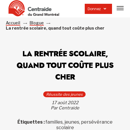
Ouvrir
la
Donnez
navig
du
site
Accueil
Blogue
La rentrée scolaire, quand tout coûte plus cher
LA RENTRÉE SCOLAIRE,
QUAND TOUT COÛTE PLUS
CHER
Réussite des jeunes
17 août 2022
Par Centraide
Étiquettes :
familles, jeunes, persévérance
scolaire