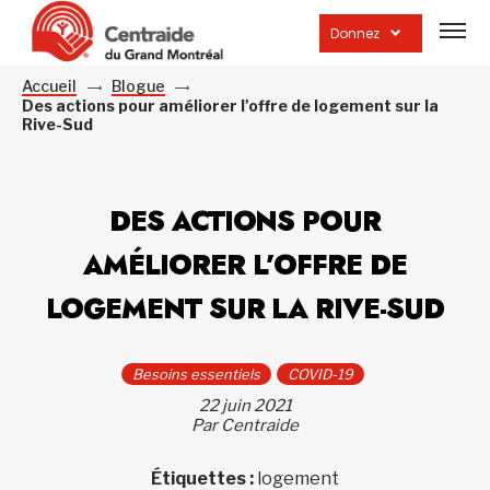
Ouvrir
la
Donnez
navig
du
site
Accueil
Blogue
Des actions pour améliorer l'offre de logement sur la
Rive-Sud
DES ACTIONS POUR
AMÉLIORER L’OFFRE DE
LOGEMENT SUR LA RIVE-SUD
Besoins essentiels
COVID-19
22 juin 2021
Par Centraide
Étiquettes :
logement