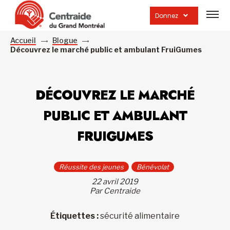
Ouvrir
la
Donnez
navig
du
site
Accueil
Blogue
Découvrez le marché public et ambulant FruiGumes
DÉCOUVREZ LE MARCHÉ
PUBLIC ET AMBULANT
FRUIGUMES
Réussite des jeunes
Bénévolat
22 avril 2019
Par Centraide
Étiquettes :
sécurité alimentaire