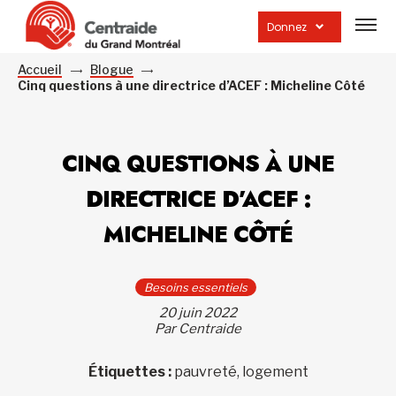
Ouvrir
la
Donnez
navig
du
site
Accueil
Blogue
Cinq questions à une directrice d’ACEF : Micheline Côté
CINQ QUESTIONS À UNE
DIRECTRICE D’ACEF :
MICHELINE CÔTÉ
Besoins essentiels
20 juin 2022
Par Centraide
Étiquettes :
pauvreté, logement