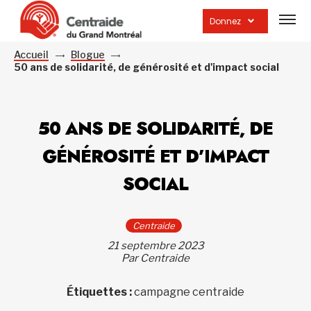
Ouvrir
la
Donnez
navig
du
site
Accueil
Blogue
50 ans de solidarité, de générosité et d'impact social
50 ANS DE SOLIDARITÉ, DE
GÉNÉROSITÉ ET D’IMPACT
SOCIAL
Centraide
21 septembre 2023
Par Centraide
Étiquettes :
campagne centraide