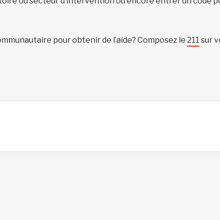
itoire ou secteur d’intervention ou encore entrer un code p
ommunautaire pour obtenir de l’aide? Composez le
211
sur v