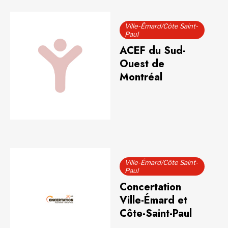
Ville-Émard/Côte Saint-
Paul
ACEF du Sud-
Ouest de
Montréal
Ville-Émard/Côte Saint-
Paul
Concertation
Ville-Émard et
Côte-Saint-Paul