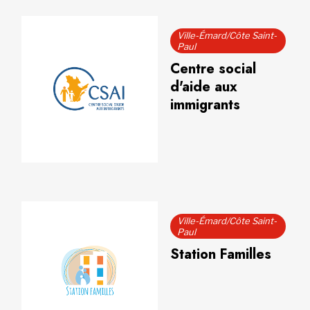
Ville-Émard/Côte Saint-
Paul
Centre social
d'aide aux
immigrants
Ville-Émard/Côte Saint-
Paul
Station Familles