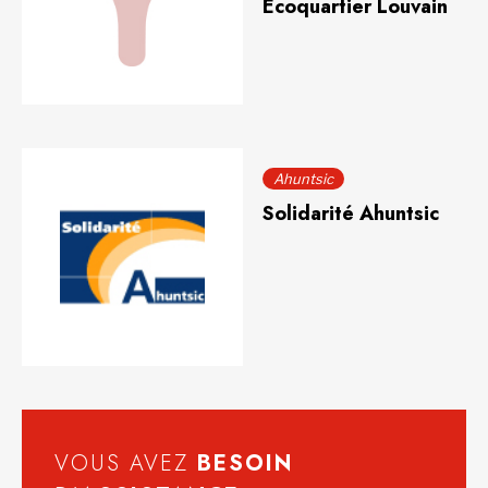
Écoquartier Louvain
Ahuntsic
Solidarité Ahuntsic
VOUS AVEZ
BESOIN