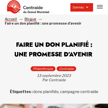
Ouvrir
la
Donnez
navig
du
site
Accueil
Blogue
Faire un don planifié : une promesse d'avenir
FAIRE UN DON PLANIFIÉ :
UNE PROMESSE D’AVENIR
Philanthropie
Centraide
13 septembre 2023
Par Centraide
Étiquettes :
dons planifiés, campagne centraide