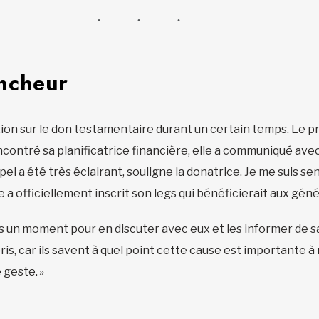
ncheur
xion sur le don testamentaire durant un certain temps. Le p
ncontré sa planificatrice financière, elle a communiqué avec
l a été très éclairant, souligne la donatrice. Je me suis sen
le a officiellement inscrit son legs qui bénéficierait aux gé
is un moment pour en discuter avec eux et les informer de sa 
pris, car ils savent à quel point cette cause est importante à m
 geste. »