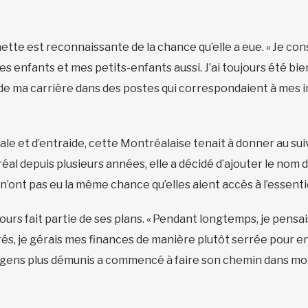
hette est reconnaissante de la chance qu’elle a eue. « Je co
 mes enfants et mes petits-enfants aussi. J’ai toujours été bi
g de ma carrière dans des postes qui correspondaient à mes 
ale et d’entraide, cette Montréalaise tenait à donner au su
réal depuis plusieurs années, elle a décidé d’ajouter le nom 
 n’ont pas eu la même chance qu’elles aient accès à l’essenti
urs fait partie de ses plans. « Pendant longtemps, je pensais
rés, je gérais mes finances de manière plutôt serrée pour en 
es gens plus démunis a commencé à faire son chemin dans mon