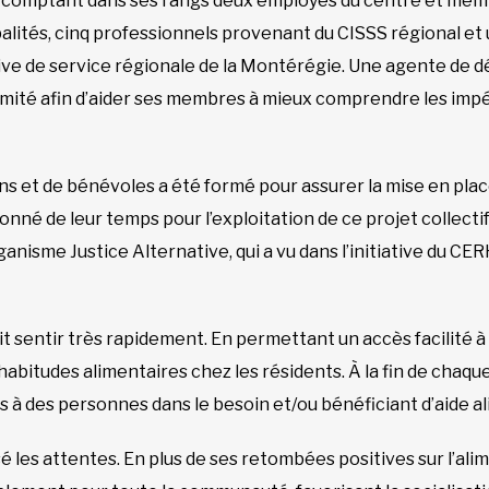
, comptant dans ses rangs deux employés du centre et memb
alités, cinq professionnels provenant du CISSS régional et
ive de service régionale de la Montérégie. Une agente d
ité afin d’aider ses membres à mieux comprendre les impérat
ns et de bénévoles a été formé pour assurer la mise en plac
nné de leur temps pour l’exploitation de ce projet collectif.
nisme Justice Alternative, qui a vu dans l’initiative du CERH
ait sentir très rapidement. En permettant un accès facilité à 
 habitudes alimentaires chez les résidents. À la fin de chaqu
os à des personnes dans le besoin et/ou bénéficiant d’aide a
é les attentes. En plus de ses retombées positives sur l’al