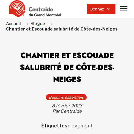
Ouvrir
la
Donnez
navig
du
site
Accueil
Blogue
Chantier et Escouade salubrité de Côte-des-Neiges
CHANTIER ET ESCOUADE
SALUBRITÉ DE CÔTE-DES-
NEIGES
Besoins essentiels
8 février 2023
Par Centraide
Étiquettes :
logement