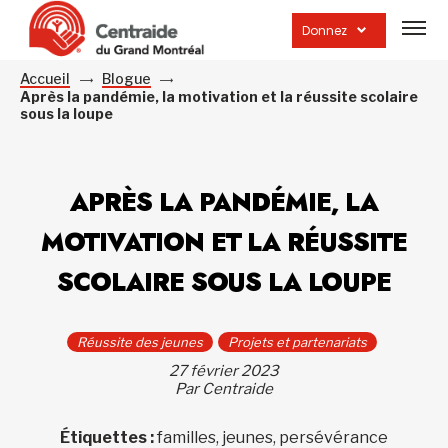
Ouvrir
la
Donnez
navig
du
site
Accueil
Blogue
Après la pandémie, la motivation et la réussite scolaire
sous la loupe
APRÈS LA PANDÉMIE, LA
MOTIVATION ET LA RÉUSSITE
SCOLAIRE SOUS LA LOUPE
Réussite des jeunes
Projets et partenariats
27 février 2023
Par Centraide
Étiquettes :
familles, jeunes, persévérance