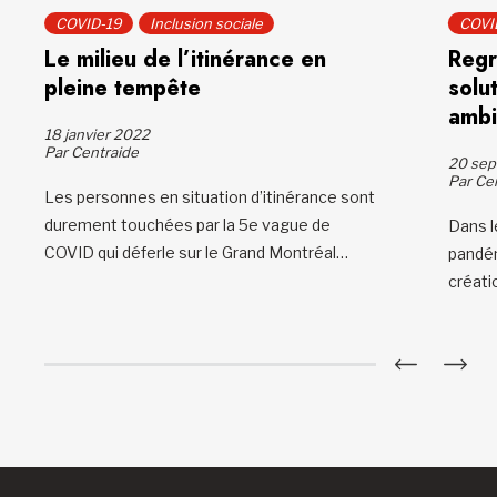
COVID-19
Inclusion sociale
COVI
Le milieu de l’itinérance en
Regr
pleine tempête
solu
ambi
18 janvier 2022
Par Centraide
20 sep
Par Ce
Les personnes en situation d’itinérance sont
durement touchées par la 5e vague de
Dans l
COVID qui déferle sur le Grand Montréal…
pandém
créat