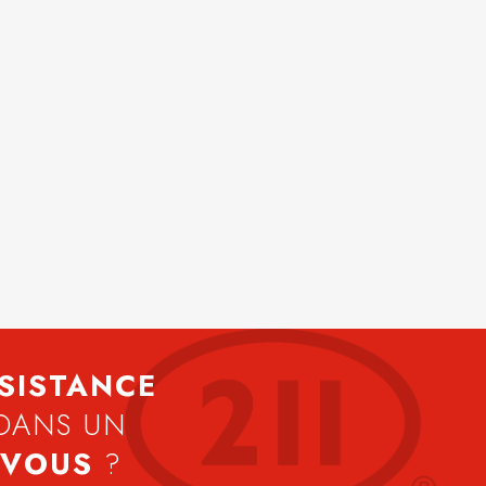
SISTANCE
DANS UN
 VOUS
?