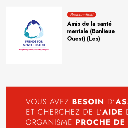
Beaconsfield
Amis de la santé
mentale (Banlieue
Ouest) (Les)
VOUS AVEZ
BESOIN
D’
AS
ET CHERCHEZ DE L’
AIDE
ORGANISME
PROCHE DE