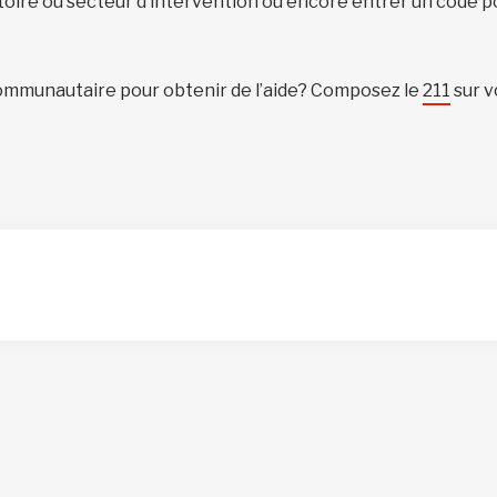
itoire ou secteur d’intervention ou encore entrer un code p
ommunautaire pour obtenir de l’aide? Composez le
211
sur v