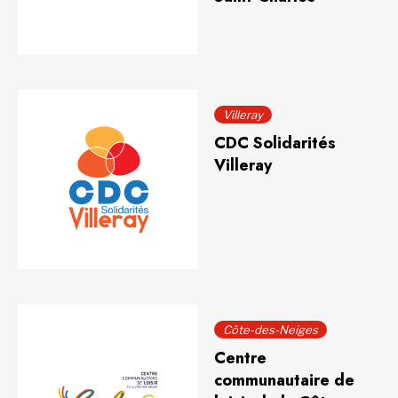
Villeray
CDC Solidarités
Villeray
Côte-des-Neiges
Centre
communautaire de