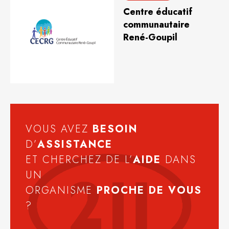
Centre éducatif
communautaire
René-Goupil
VOUS AVEZ
BESOIN
D’
ASSISTANCE
ET CHERCHEZ DE L’
AIDE
DANS
UN
ORGANISME
PROCHE DE VOUS
?