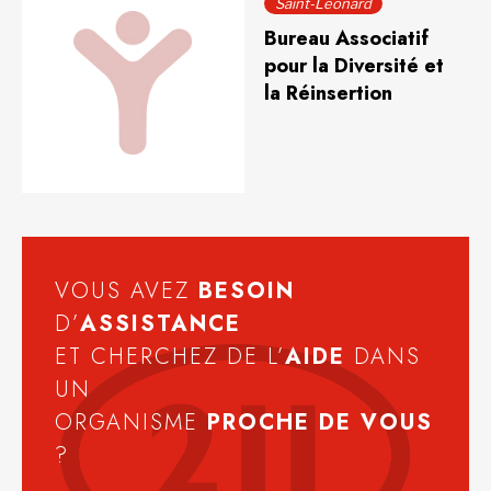
Saint-Léonard
Bureau Associatif
pour la Diversité et
la Réinsertion
VOUS AVEZ
BESOIN
D’
ASSISTANCE
ET CHERCHEZ DE L’
AIDE
DANS
UN
ORGANISME
PROCHE DE VOUS
?