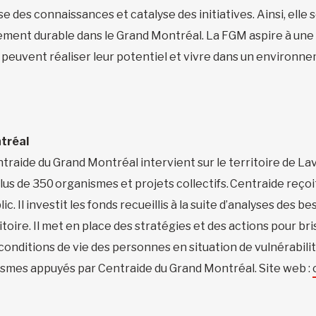
se des connaissances et catalyse des initiatives. Ainsi, elle
pement durable dans le Grand Montréal. La FGM aspire à 
s peuvent réaliser leur potentiel et vivre dans un environne
tréal
aide du Grand Montréal intervient sur le territoire de Laval
s de 350 organismes et projets collectifs. Centraide reçoit
ic. Il investit les fonds recueillis à la suite d’analyses des 
oire. Il met en place des stratégies et des actions pour bris
es conditions de vie des personnes en situation de vulnérabil
ismes appuyés par Centraide du Grand Montréal. Site web :