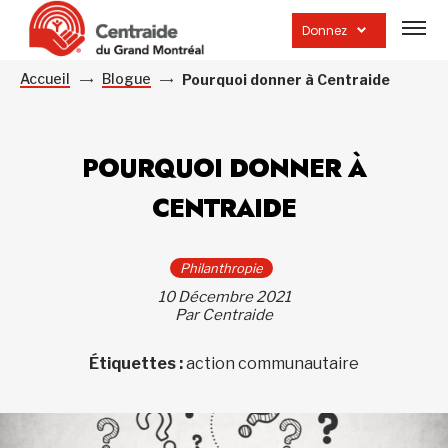
Ouvrir
la
Donnez
navig
du
site
Accueil
Blogue
Pourquoi donner à Centraide
POURQUOI DONNER À
CENTRAIDE
Philanthropie
10 Décembre 2021
Par Centraide
Étiquettes :
action communautaire