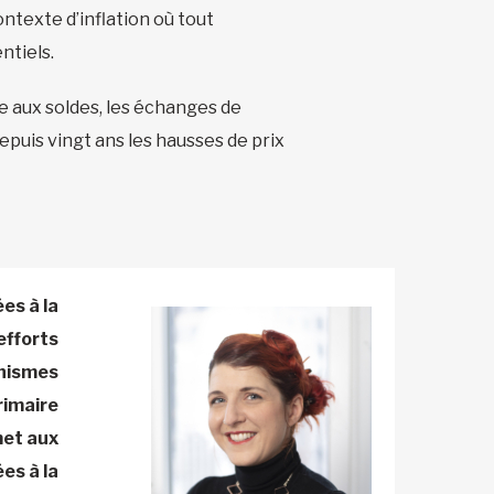
ntexte d’inflation où tout
ntiels.
se aux soldes, les échanges de
epuis vingt ans les hausses de prix
es à la
efforts
anismes
rimaire
met aux
es à la