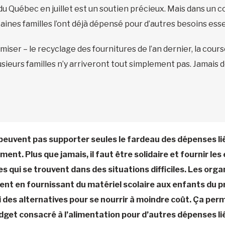
 Québec en juillet est un soutien précieux. Mais dans un co
nes familles l’ont déjà dépensé pour d’autres besoins esse
ser – le recyclage des fournitures de l’an dernier, la cour
ieurs familles n’y arriveront tout simplement pas. Jamais d
ne peuvent pas supporter seules le fardeau des dépenses lié
nt. Plus que jamais, il faut être solidaire et fournir les 
s qui se trouvent dans des situations difficiles. Les org
t en fournissant du matériel scolaire aux enfants du p
si des alternatives pour se nourrir à moindre coût. Ça per
udget consacré à l’alimentation pour d’autres dépenses lié