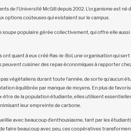
nts de l’Université McGill depuis 2002. L’organisme est né 
ux options coûteuses qui existaient sur le campus.
ne soupe populaire gérée collectivement, qui offre elle auss
 ont quant à eux créé Ras-le-Bol, une organisation qui sert 
ers peuvent cuisiner des repas économiques à rapporter che
epas végétaliens durant toute l’année, de sorte qu’aucun é
entation équilibrée par manque de moyens. En plus de favori
-être de la population étudiante, elles utilisent essentiell
minimisant leur empreinte de carbone.
eillie avec beaucoup d’enthousiasme, tant par les étudiants 
 de faire beaucoup avec peu, ces coopératives transformen