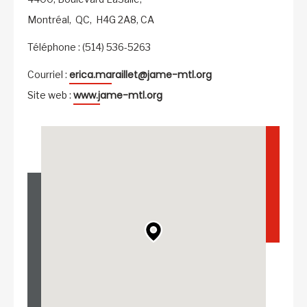
Montréal,
QC,
H4G 2A8,
CA
Téléphone : (514) 536-5263
erica.maraillet@jame-mtl.org
Courriel :
www.jame-mtl.org
Site web :