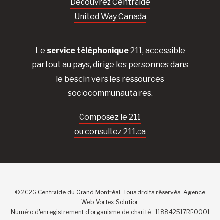
Découvrez Centraide
United Way Canada
Le
service téléphonique
211, accessible
partout au pays, dirige les personnes dans
le besoin vers les ressources
sociocommunautaires.
Composez le 211
ou consultez 211.ca
© 2026 Centraide du Grand Montréal. Tous droits réservés.
Agence
Web
Vortex Solution
Numéro d'enregistrement d'organisme de charité : 118842517RR0001