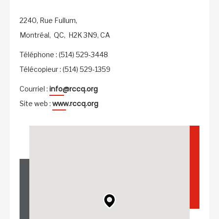
2240, Rue Fullum,
Montréal,
QC,
H2K 3N9,
CA
Téléphone : (514) 529-3448
Télécopieur : (514) 529-1359
info@rccq.org
Courriel :
www.rccq.org
Site web :