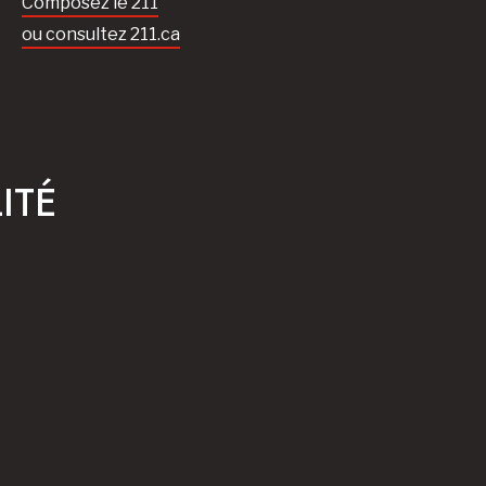
Composez le 211
ou consultez 211.ca
ITÉ