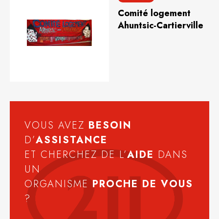
Comité logement
Ahuntsic-Cartierville
VOUS AVEZ
BESOIN
D’
ASSISTANCE
ET CHERCHEZ DE L’
AIDE
DANS
UN
ORGANISME
PROCHE DE VOUS
?