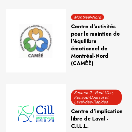
Montréal-Nord
Centre d'activités
pour le maintien de
l'équilibre
émotionnel de
Montréal-Nord
(CAMÉÉ)
Secteur 2 - Pont-Viau,
Renaud-Coursol et
Laval-des-Rapides
Centre d'implication
libre de Laval -
C.I.L.L.