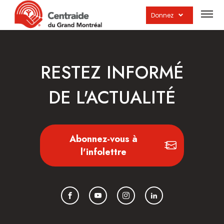
Ouvrir
la
Donnez
navig
du
site
RESTEZ INFORMÉ
DE L'ACTUALITÉ
Abonnez-vous à
l'infolettre
Facebook
YouTube
Instagram
LinkedIn