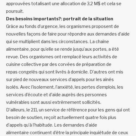
approuvé
es
totalisant
un
e allocation
de 3
,2
M$
et cela se
poursuit.
Des besoins importants
?: portrait de la situation
Grâce
au fonds d’urgence
, les organismes
proposent
de
nouvelles façons de faire pour répondre aux
demandes d’aide
qui se multiplient
dans les circonstances. La chaîne
alimentaire, pour qu’elle se rende jusqu’aux portes
,
a été
revue.
Des
organismes
ont remplacé leurs activités de
cuisine collective par des corvées de préparation de
repas
congelés
qui sont livrés à
domicile. D’autres ont mis
sur pied de nouveaux services d’appels pour les aînés
isolés.
A
vec l’isolement, l’anxiété, les pertes d’emplois, les
services d’écoute et d’aide auprès des personnes
vulnérables sont aussi extrêmement sollicités.
D’ailleurs, l
e 211
, un service de référence
pour les
gens qui ont
besoin
de soutien
,
reçoi
t
actuellement
qua
tre
fois
plus
d’appels qu’à l’habitude. Les demandes d’aide
alimentaire
continuent
d’être la principale inquiétude de ceux