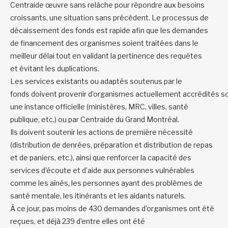
Centraide œuvre sans relâche pour répondre aux
besoins
croissants
,
une situation sans précédent.
Le processus de
décaissement
des fonds e
st rapide afin que les demandes
de financement
des organismes
soient traitées dans le
meilleur délai tout en
validant la pertinence des requêtes
et
évitant les duplications.
Les
services existants ou adaptés
soutenus par le
fonds
doivent
prov
enir
d’organisme
s
actu
ellement
accrédités
s
un
e instance officielle
(ministères, MRC, villes, santé
publique
, etc
.
) ou
par
Centraide
du Grand Montréal
.
Ils
doivent
soutenir les
actions de première nécessité
(distribution de denrées, préparation et distribution de repas
et de paniers, etc.), ainsi que renforcer la capacité des
services d’écoute et d’aide aux personnes vulnérables
comme les aînés, les personnes ayant des problèmes de
santé mentale, les itinérants et les aidants naturels
.
À ce jour,
pas moins de
430
demandes d’or
ganismes
ont été
reçu
e
s
,
et déjà
2
39
d’entre
elles
ont été