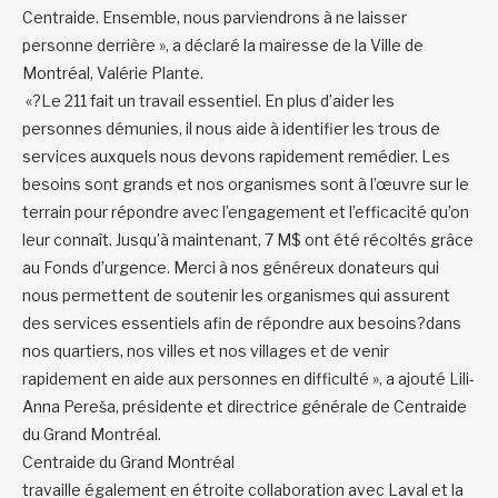
Centraide. Ensemble, nous parviendrons à ne laisser
personne derrière », a déclaré la mairesse de la Ville de
Montréal, Valérie Plante.
«?Le 211 fait un travail essentiel
. E
n plus d’aider les
personnes démunies
, i
l nous aide à
identifier les trous de
services auxquels nous devons rapidement remédier.
Les
besoins sont grands et nos organismes sont à l’œuvre sur le
terrain pour répondre avec l’engagement et
l’efficacité qu’on
leur connaît.
Jusqu’à maintenant, 7 M$ ont été récoltés
grâce
au Fonds d’urgence
.
Merci
à nos
généreux
donateurs
qui
nous permettent
de soutenir les organismes
qui assurent
des services essentiels
afin de
répondre aux besoins?
dans
nos quartiers, nos villes et nos villages et de venir
rapidement en aide
aux
personnes en difficulté
»
,
a
ajouté
Lili-
Anna Pere
š
a
, présidente et directrice générale de Centraide
du Grand Montréal
.
Centraide du Grand Montréal
travaille
également
en
étroite
collaboration avec Laval et la