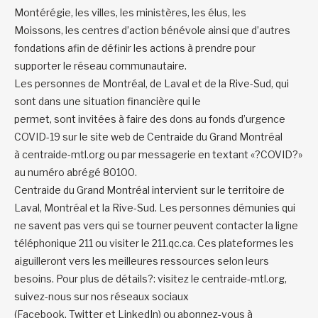
Montérégie, les villes,
les ministères,
les élus
, les
Moiss
ons
,
les
c
entres d’
a
ction
b
énévole
ainsi
que d’autres
fondations afin de définir les actions à prendre pour
supporter le réseau communautaire
.
L
es personnes
de Montréal, de Laval et de la Rive-Sud,
qui
sont
dans une situation financière qui le
permet,
sont
invitée
s
à faire des dons au fonds d’urgence
COVID-19
sur le site web de Centraide du Grand Montréal
à
centraide-mtl.org
ou
par messagerie en textant «?COVID?»
au numéro abrégé
80100
.
Centraide du Grand Montréal intervient sur le territoire de
Laval, Montréal et la Rive-Sud. Les personnes démunies qui
ne savent pas vers qui se tourner peuvent contacter la ligne
téléphonique 211 ou visiter le
211.qc.ca
. Ces plateformes les
aiguilleront vers les meilleures ressources selon leurs
besoins. Pour plus de détails?: visitez le
centraide-mtl.org
,
suivez-nous sur nos réseaux sociaux
(
Facebook
,
Twitter
et
LinkedIn
) ou abonnez-vous à