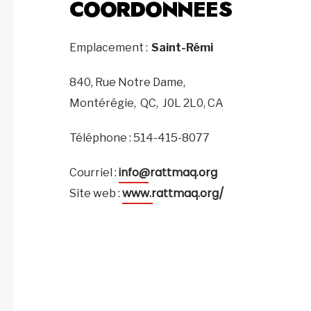
COORDONNÉES
Emplacement :
Saint-Rémi
840, Rue Notre Dame,
Montérégie,
QC,
J0L 2L0,
CA
Téléphone : 514-415-8077
info@rattmaq.org
Courriel :
www.rattmaq.org/
Site web :