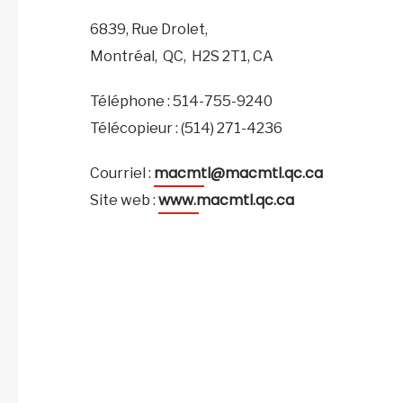
6839, Rue Drolet,
Montréal,
QC,
H2S 2T1,
CA
Téléphone : 514-755-9240
Télécopieur : (514) 271-4236
macmtl@macmtl.qc.ca
Courriel :
www.macmtl.qc.ca
Site web :