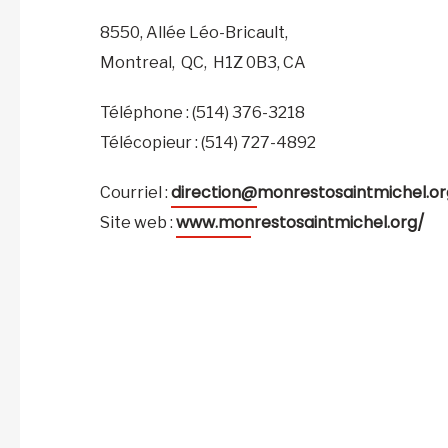
8550, Allée Léo-Bricault,
Montreal,
QC,
H1Z 0B3,
CA
Téléphone : (514) 376-3218
Télécopieur : (514) 727-4892
direction@monrestosaintmichel.or
Courriel :
www.monrestosaintmichel.org/
Site web :