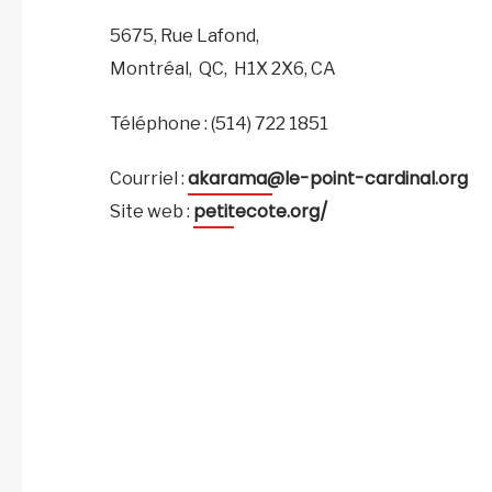
5675, Rue Lafond,
Montréal,
QC,
H1X 2X6,
CA
Téléphone : (514) 722 1851
akarama@le-point-cardinal.org
Courriel :
petitecote.org/
Site web :