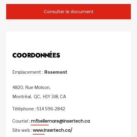
Consulter le document
COORDONNÉES
Emplacement :
Rosemont
4820, Rue Molson,
Montréal,
QC,
H1Y 3J8,
CA
Téléphone : 514 596-2842
mfbellemare@insertech.ca
Courriel :
www.insertech.ca/
Site web :