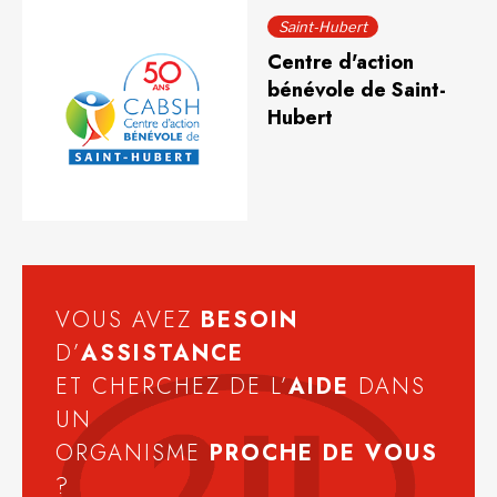
Saint-Hubert
Centre d'action
bénévole de Saint-
Hubert
VOUS AVEZ
BESOIN
D’
ASSISTANCE
ET CHERCHEZ DE L’
AIDE
DANS
UN
ORGANISME
PROCHE DE VOUS
?