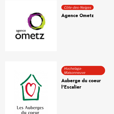
Côte-des-Neiges
Agence Ometz
Hochelaga-
Maisonneuve
Auberge du coeur
l'Escalier