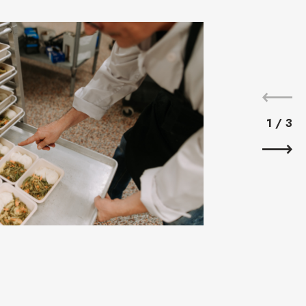
1
/
3