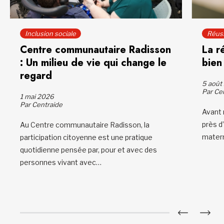
Inclusion sociale
Réuss
Centre communautaire Radisson
La r
: Un milieu de vie qui change le
bien
regard
5 août
Par Ce
1 mai 2026
Par Centraide
Avant 
près d’
Au Centre communautaire Radisson, la
mater
participation citoyenne est une pratique
quotidienne pensée par, pour et avec des
personnes vivant avec…