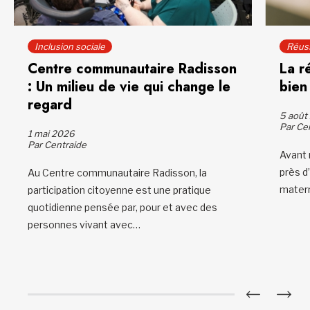
Inclusion sociale
Réuss
Centre communautaire Radisson
La r
: Un milieu de vie qui change le
bien
regard
5 août
Par Ce
1 mai 2026
Par Centraide
Avant 
près d’
Au Centre communautaire Radisson, la
mater
participation citoyenne est une pratique
quotidienne pensée par, pour et avec des
personnes vivant avec…