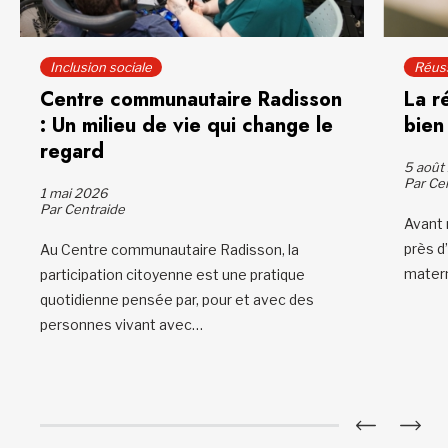
Inclusion sociale
Réuss
Centre communautaire Radisson
La r
: Un milieu de vie qui change le
bien
regard
5 août
Par Ce
1 mai 2026
Par Centraide
Avant 
près d’
Au Centre communautaire Radisson, la
mater
participation citoyenne est une pratique
quotidienne pensée par, pour et avec des
personnes vivant avec…