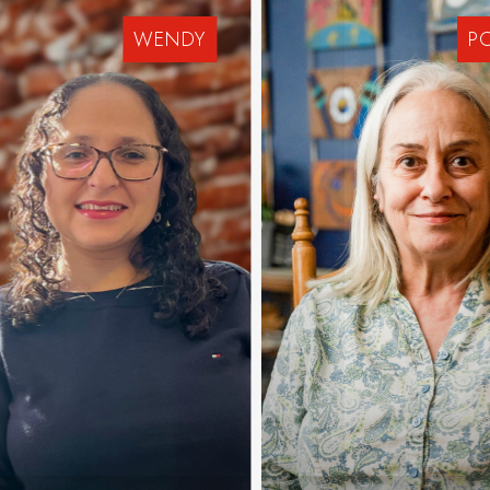
WENDY
P