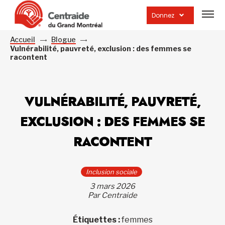
Ouvrir
la
Donnez
navig
du
site
Accueil
Blogue
Vulnérabilité, pauvreté, exclusion : des femmes se
racontent
VULNÉRABILITÉ, PAUVRETÉ,
EXCLUSION : DES FEMMES SE
RACONTENT
Inclusion sociale
3 mars 2026
Par Centraide
Étiquettes :
femmes