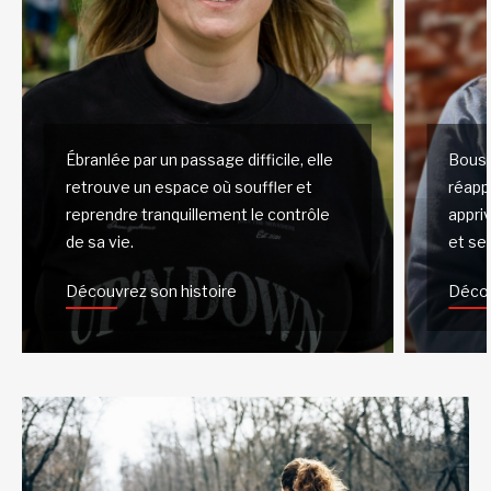
Ébranlée par un passage difficile, elle
Bousc
retrouve un espace où souffler et
réapp
reprendre tranquillement le contrôle
appri
de sa vie.
et ses
Découvrez son histoire
Décou