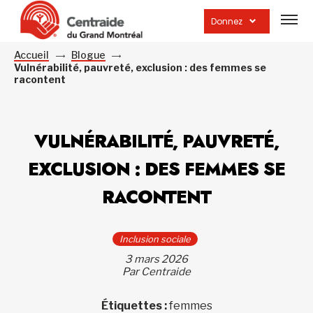
Ouvrir
la
Donnez
navig
du
site
Accueil
Blogue
Vulnérabilité, pauvreté, exclusion : des femmes se
racontent
VULNÉRABILITÉ, PAUVRETÉ,
EXCLUSION : DES FEMMES SE
RACONTENT
Inclusion sociale
3 mars 2026
Par Centraide
Étiquettes :
femmes