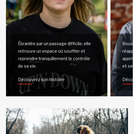
Ébranlée par un passage difficile, elle
Bousc
retrouve un espace où souffler et
réapp
reprendre tranquillement le contrôle
appri
de sa vie.
et ses
Découvrez son histoire
Décou