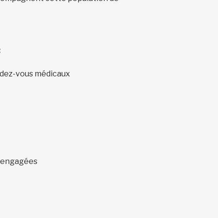
:
endez-vous médicaux
t engagées