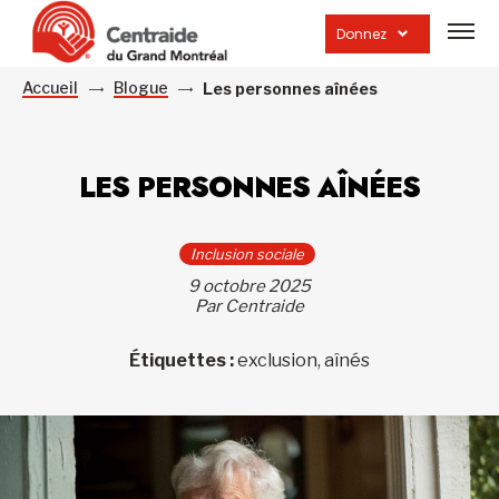
Ouvrir
la
Donnez
navig
du
site
Accueil
Blogue
Les personnes aînées
LES PERSONNES AÎNÉES
Inclusion sociale
9 octobre 2025
Par Centraide
Étiquettes :
exclusion, aînés