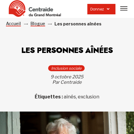
Ouvrir
la
Donnez
navig
du
site
Accueil
Blogue
Les personnes aînées
LES PERSONNES AÎNÉES
Inclusion sociale
9 octobre 2025
Par Centraide
Étiquettes :
aînés, exclusion