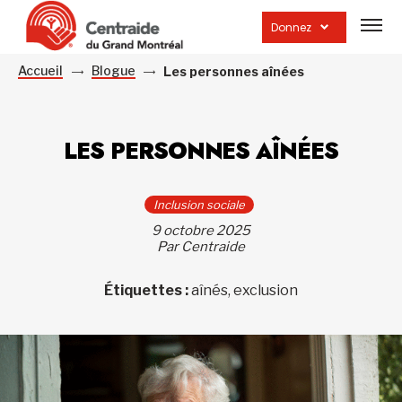
Ouvrir
la
Donnez
navig
du
site
Accueil
Blogue
Les personnes aînées
LES PERSONNES AÎNÉES
Inclusion sociale
9 octobre 2025
Par Centraide
Étiquettes :
aînés, exclusion