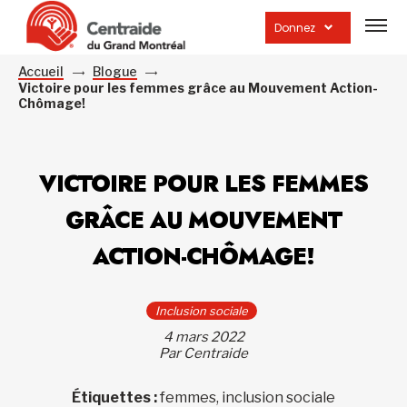
Ouvrir
la
Donnez
navig
du
site
Accueil
Blogue
Victoire pour les femmes grâce au Mouvement Action-
Chômage!
VICTOIRE POUR LES FEMMES
GRÂCE AU MOUVEMENT
ACTION-CHÔMAGE!
Inclusion sociale
4 mars 2022
Par Centraide
Étiquettes :
femmes, inclusion sociale