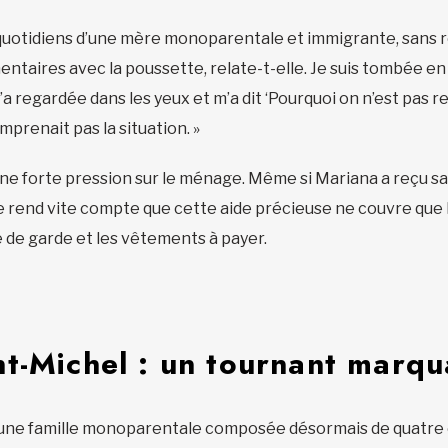
uotidiens d’une mère monoparentale et immigrante, sans rés
mentaires avec la poussette, relate-t-elle. Je suis tombée e
 m’a regardée dans les yeux et m’a dit ‘Pourquoi on n’est pa
omprenait pas la situation. »
 une forte pression sur le ménage. Même si Mariana a reçu s
se rend vite compte que cette aide précieuse ne couvre que le 
ce de garde et les vêtements à payer.
t-Michel : un tournant marqu
 une famille monoparentale composée désormais de quatre