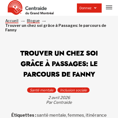
Ouvrir
la
Donnez
navig
du
site
Accueil
Blogue
Trouver un chez soi grâce à Passages: le parcours de
Fanny
TROUVER UN CHEZ SOI
GRÂCE À PASSAGES: LE
PARCOURS DE FANNY
Santé mentale
Inclusion sociale
2 avril 2026
Par Centraide
Étiquettes :
santé mentale, femmes, itinérance