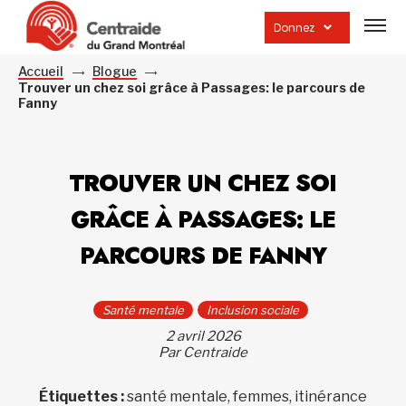
Ouvrir
la
Donnez
navig
du
site
Accueil
Blogue
Trouver un chez soi grâce à Passages: le parcours de
Fanny
TROUVER UN CHEZ SOI
GRÂCE À PASSAGES: LE
PARCOURS DE FANNY
Santé mentale
Inclusion sociale
2 avril 2026
Par Centraide
Étiquettes :
santé mentale, femmes, itinérance