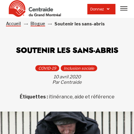
Ouvrir
la
Donnez
navig
du
site
Accueil
Blogue
Soutenir les sans-abris
SOUTENIR LES SANS-ABRIS
COVID-19
Inclusion sociale
10 avril 2020
Par Centraide
Étiquettes :
itinérance, aide et référence