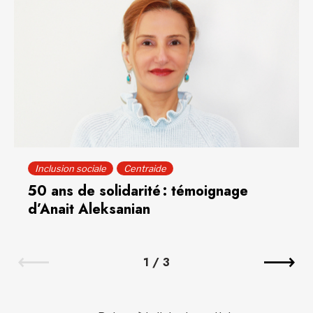
Inclusion sociale
Centraide
50 ans de solidarité : témoignage
d’Anait Aleksanian
1
/
3